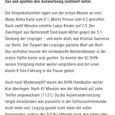
Gas und spielten den Auswärtssieg routiniert runter.
Die Körperkulturellen lagen von der ersten Minute an vorn.
Matej Klíma hatte zum 0:1, Moritz Preuss zum 0:2 getroffen.
Nach zwölf Minuten erhöhte Lukas Binder auf 2:5. Der
Zweitligist aus Nettelstedt fand kaum Mittel gegen die 5:1-
Deckung der Leipziger – und wenn doch, war Kristian Saeveras
zur Stelle. Der Torwart der Leipziger parierte Wurf um Wurf.
Nur sechsmal musste der norwegische Nationalkeeper in der
ersten Hälfte hinter sich greifen. So konnte der SC DHfK
seinen Vorsprung immer weiter vergrößern und mit einer
klaren 8-Tore-Führung in die Pause gehen.
Auch nach Wiederanpfiff waren die DHfK-Handballer weiter
klar überlegen. Nach 43 Minuten war der Abstand auf zehn
Treffer angewachsen (11:21). Da die Auseinandersetzung
längst entscheiden war, passierte in der Schlussviertelstunde
nicht mehr viel. Leipzig spielte nicht mehr mit voller
Konsequenz, sodass der TuS N-Lübbecke noch den einen oder