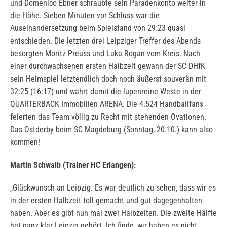
und Domenico Ebner schraubte sein Paradenkonto weiter in
die Höhe. Sieben Minuten vor Schluss war die
Auseinandersetzung beim Spielstand von 29:23 quasi
entschieden. Die letzten drei Leipziger Treffer des Abends
besorgten Moritz Preuss und Luka Rogan vom Kreis. Nach
einer durchwachsenen ersten Halbzeit gewann der SC DHfK
sein Heimspiel letztendlich doch noch äußerst souverän mit
32:25 (16:17) und wahrt damit die lupenreine Weste in der
QUARTERBACK Immobilien ARENA. Die 4.524 Handballfans
feierten das Team völlig zu Recht mit stehenden Ovationen.
Das Ostderby beim SC Magdeburg (Sonntag, 20.10.) kann also
kommen!
Martin Schwalb (Trainer HC Erlangen):
„Glückwunsch an Leipzig. Es war deutlich zu sehen, dass wir es
in der ersten Halbzeit toll gemacht und gut dagegenhalten
haben. Aber es gibt nun mal zwei Halbzeiten. Die zweite Hälfte
hat ganz klar Leipzig gehört. Ich finde, wir haben es nicht