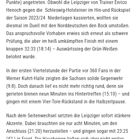
Punkte) angetreten. Obwohl die Leipziger von Trainer Enrico
Henoch gegen die Schleswig-Holsteiner im Hin-und Rückspiel
der Saison 2023/24 Niederlagen kassierten, wollten sie
diesmal im Duell mit den Norddeutschen den Bock umstoßen.
Das anspruchsvolle Vorhaben erwies sich erneut als schwere
Prüfung, die aber im heiß umkämpften Finish mit einem
knappen 32:33 (18:14) – Auswärtssieg der Grün-Weißen
belohnt wurde.
In der ersten Viertelstunde der Partie vor 360 Fans in der
Werner Kuhrt-Halle zeigten die Sachsen solide Gegenwehr
(9:8). Doch danach lief es nicht mehr richtig rund, denn sie
gerieten binnen neun Minuten ins Hintertreffen (15:10) – und
gingen mit einem Vier-Tore-Rückstand in die Halbzeitpause.
Nach dem Seitenwechsel setzten die Leipziger sofort stärkere
Akzente. Dabei brauchten sie nur acht Minuten, um den
Anschluss (21:20) herzustellen – und gingen sogar mit 23:25
(42.) in Front. Die Hausherren ließen sich aber nicht weiter