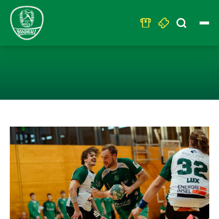
Search
for:
U23 – AUSWÄRT