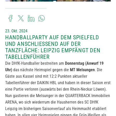
23. Okt. 2024
HANDBALLPARTY AUF DEM SPIELFELD
UND ANSCHLIESSEND AUF DER T
ANZFLÄCHE: LEIPZIG EMPFÄNGT DEN T
ABELLENFÜHRER
Die DHfK-Handballer bestreiten am
Donnerstag (Anwurf 19
Uhr)
das nächste Heimspiel gegen die
MT Melsungen
. Die
Gäste aus Kassel sind mit 12:2 Punkten aktueller
Tabellenführer der DAIKIN HBL und haben in dieser Saison erst
eine Partie verloren (auswärts bei den Rhein-Neckar Löwen).
Nun gastieren die Melsunger in der QUARTERBACK Immobilien
ARENA, wo sich wiederrum die Hausherren des SC DHfK
Leipzig im bisherigen Saisonverlauf als Heimmacht etabliert
haben. In allen vier Heimspielen gingen die Grün-Weißen als