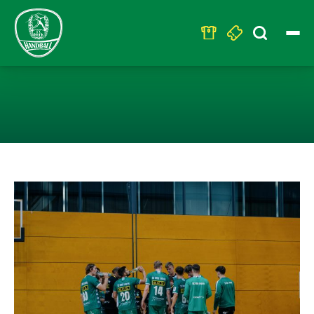
Search
for:
U23 – HEIMNIE