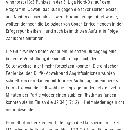
Vinnhorst (13:3 Punkte) in der 3. Liga Nord-Ost auf dem
Programm. Obwohl das Duell gegen die favorisierten Gäste
aus Niedersachsen als schwere Prüfung eingeordnet wurde,
wollten dennoch die Leipziger von Coach Enrico Henoch in der
Erfogsspur bleiben – und auch beim dritten Auftritt in Folge
Zählbares einfahren.
Die Grün-Weißen boten vor allem im ersten Durchgang eine
beherzte Vorstellung, die sie allerdings nach dem
Seitenwechsel nicht mehr fortsetzen konnten. Die einfachen
Fehler bei den DHfK- Abwehr-und Angriffsaktionen wurden
schnell von den Gästen mit furioser Aufholjagd in ein neues
Format verwandelt. Obwohl die Leipziger in den letzten zehn
Minuten der Partie wieder einen stabilen Rhythmus fanden,
konnten sie im Finish die 32:34 (17:12) – Heimniederlage nicht
mehr abwenden.
Beim Start in der kleinen Halle lagen die Hausherren mit 7:4
(11. Minute) in Front, bauten über 12:8 (18.) ihre Führung aus