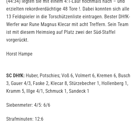
(44:34) legten sie mit einem 4:1-Lauf nochmals nach – und
erzielten rekordverdächtige 48 Tore !. Dabei konnten sich alle
13 Feldspieler in die Torschützenliste eintragen. Bester DHfK-
Werfer war Rune Magnus Klecar mit acht Treffern. Sein Team
ist mit diesem Heimsieg auf Platz zwei der Süd-Staffel
vorgerückt.
Horst Hampe
SC DHfK:
Huber, Potschies; Voß 6, Volmert 6, Kremen 6, Busch
3, Gauer 4/3, Faske 2, Klecar 8, Stürzebecher 1, Hollenberg 1,
Kramm 5, Illge 4/1, Schmuck 1, Sandeck 1
Siebenmeter: 4/5: 6/6
Strafminuten: 12:6