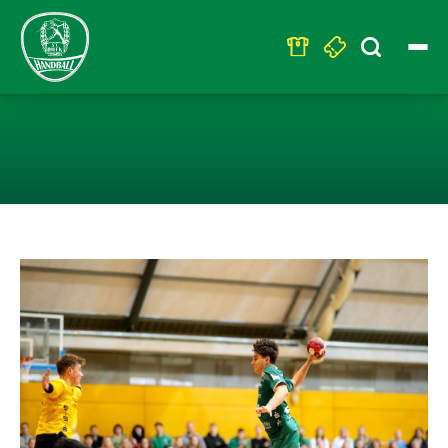
Search
for:
U19 – PUNKTET