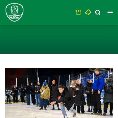
Search
for:
DHFK-HANDBALL