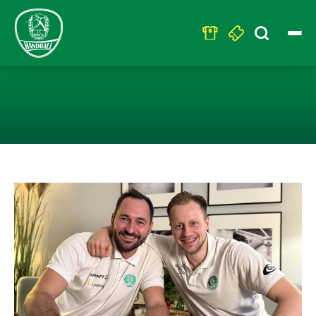
Search
for:
DHL DREHKREUZ