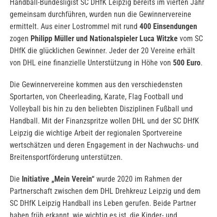
Handball-Bundesligist SC DHfK Leipzig bereits im vierten Jahr
gemeinsam durchführen, wurden nun die Gewinnervereine
ermittelt. Aus einer Lostrommel mit rund
400 Einsendungen
zogen
Philipp Müller und Nationalspieler Luca Witzke
vom SC
DHfK die glücklichen Gewinner. Jeder der 20 Vereine erhält
von DHL eine finanzielle Unterstützung in Höhe von
500 Euro
.
Die Gewinnervereine kommen aus den verschiedensten
Sportarten, von Cheerleading, Karate, Flag Football und
Volleyball bis hin zu den beliebten Disziplinen Fußball und
Handball. Mit der Finanzspritze wollen DHL und der SC DHfK
Leipzig die wichtige Arbeit der regionalen Sportvereine
wertschätzen und deren Engagement in der Nachwuchs- und
Breitensportförderung unterstützen.
Die
Initiative „Mein Verein“
wurde 2020 im Rahmen der
Partnerschaft zwischen dem DHL Drehkreuz Leipzig und dem
SC DHfK Leipzig Handball ins Leben gerufen. Beide Partner
haben früh erkannt, wie wichtig es ist, die Kinder- und