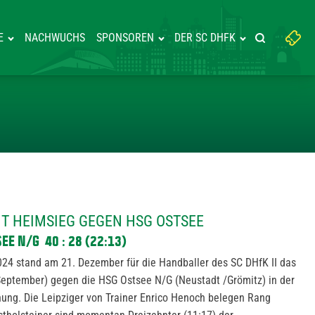
Suchbegriff
E
NACHWUCHS
SPONSOREN
DER SC DHFK
Suche starte
eingeben:
NFEST MIT HEIMSIEG GEGEN HSG
IT HEIMSIEG GEGEN HSG OSTSEE
TSEE N/G 40
: 28
(22:13)
2024 stand am 21. Dezember für die Handballer des SC DHfK II das
 September) gegen die HSG Ostsee N/G (Neustadt /Grömitz) in der
nung. Die Leipziger von Trainer Enrico Henoch belegen Rang