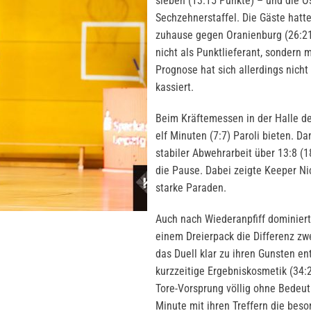
sieben (13:15 Punkte) – und die O
Sechzehnerstaffel. Die Gäste hatt
zuhause gegen Oranienburg (26:21
nicht als Punktlieferant, sondern 
Prognose hat sich allerdings nicht
kassiert.
Beim Kräftemessen in der Halle de
elf Minuten (7:7) Paroli bieten. D
stabiler Abwehrarbeit über 13:8 (
die Pause. Dabei zeigte Keeper N
starke Paraden.
Auch nach Wiederanpfiff dominiert
einem Dreierpack die Differenz zwe
das Duell klar zu ihren Gunsten e
kurzzeitige Ergebniskosmetik (34:
Tore-Vorsprung völlig ohne Bedeut
Minute mit ihren Treffern die bes