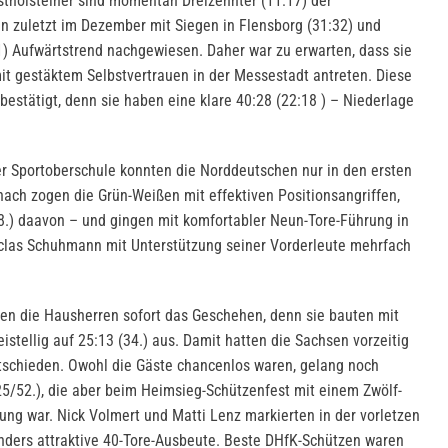
stholsteiner sind momentan Dreizehnter (11:17) der
en zuletzt im Dezember mit Siegen in Flensborg (31:32) und
) Aufwärtstrend nachgewiesen. Daher war zu erwarten, dass sie
mit gestäktem Selbstvertrauen in der Messestadt antreten. Diese
 bestätigt, denn sie haben eine klare 40:28 (22:18 ) – Niederlage
r Sportoberschule konnten die Norddeutschen nur in den ersten
anach zogen die Grün-Weißen mit effektiven Positionsangriffen,
18.) daavon – und gingen mit komfortabler Neun-Tore-Führung in
iclas Schuhmann mit Unterstützung seiner Vorderleute mehrfach
en die Hausherren sofort das Geschehen, denn sie bauten mit
istellig auf 25:13 (34.) aus. Damit hatten die Sachsen vorzeitig
ntschieden. Owohl die Gäste chancenlos waren, gelang noch
25/52.), die aber beim Heimsieg-Schützenfest mit einem Zwölf-
ung war. Nick Volmert und Matti Lenz markierten in der vorletzen
onders attraktive 40-Tore-Ausbeute. Beste DHfK-Schützen waren