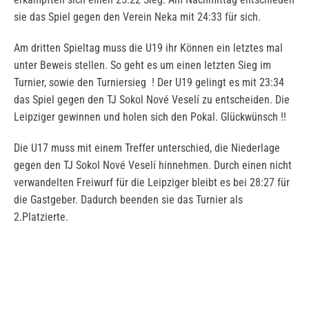
sie das Spiel gegen den Verein Neka mit 24:33 für sich.
Am dritten Spieltag muss die U19 ihr Können ein letztes mal
unter Beweis stellen. So geht es um einen letzten Sieg im
Turnier, sowie den Turniersieg ! Der U19 gelingt es mit 23:34
das Spiel gegen den TJ Sokol Nové Veselí zu entscheiden. Die
Leipziger gewinnen und holen sich den Pokal. Glückwünsch !!
Die U17 muss mit einem Treffer unterschied, die Niederlage
gegen den TJ Sokol Nové Veselí hinnehmen. Durch einen nicht
verwandelten Freiwurf für die Leipziger bleibt es bei 28:27 für
die Gastgeber. Dadurch beenden sie das Turnier als
2.Platzierte.