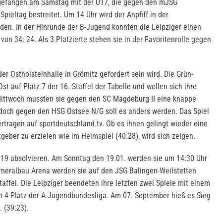
gefangen am Samstag mit der U17, die gegen den mJSG
ieltag bestreitet. Um 14 Uhr wird der Anpfiff in der
nden. In der Hinrunde der B-Jugend konnten die Leipziger einen
von 34: 24. Als 3.Platzierte stehen sie in der Favoritenrolle gegen
der Ostholsteinhalle in Grömitz gefordert sein wird. Die Grün-
st auf Platz 7 der 16. Staffel der Tabelle und wollen sich ihre
ittwoch mussten sie gegen den SC Magdeburg II eine knappe
doch gegen den HSG Ostsee N/G soll es anders werden. Das Spiel
rtragen auf sportdeutschland.tv. Ob es ihnen gelingt wieder eine
geber zu erzielen wie im Heimspiel (40:28), wird sich zeigen.
 U19 absolvieren. Am Sonntag den 19.01. werden sie um 14:30 Uhr
erneralbau Arena werden sie auf den JSG Balingen-Weilstetten
Staffel. Die Leipziger beendeten ihre letzten zwei Spiele mit einem
 4 Platz der A-Jugendbundesliga. Am 07. September hieß es Sieg
n. (39:23).