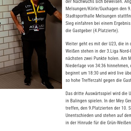
der Nachwuchs sich beweisen. An
Melsungen/Körle/Guxhagen den 9.Sp
Stadtsporthalle Melsungen stattfi
Sieg einfahren bei einem Ergebnis 
die Gastgeber (4.Platzierte).
Weiter geht es mit der U23, die in 
Weißen stehen in der 3.Liga Nord-O
nächsten zwei Punkte holen. Am M
Niederlage von 34:36 hinnehmen, 
beginnt um 18:30 und wird live übe
so hohe Trefferzahl gegen die Gast
Das dritte Auswärtsspiel wird die
in Balingen spielen. In der Mey G
treffen, den 9.Platzierten der 10. 
Unentschieden und stehen auf dem
in der Hinrude für die Grün-Weiße