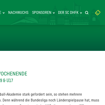
Suchbegriff
E
NACHWUCHS
SPONSOREN
DER SC DHFK
Suche starte
eingeben:
IELE AM WOCHENENDE
 WOCHENENDE
9 & U17
all-Akademie stark gefordert sein, so stehen mehrere
. Denn während die Bundesliga noch Länderspielpause hat, muss