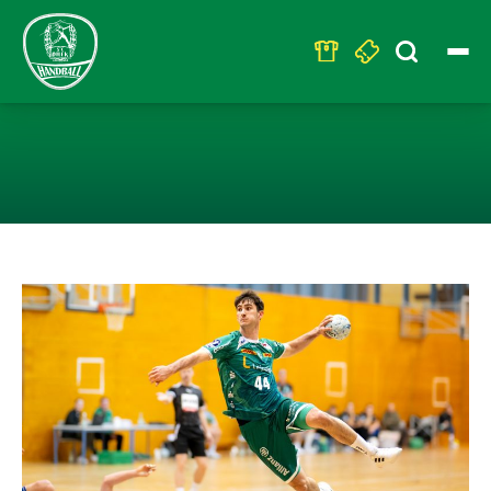
Search
for:
SC DHFK MIT K