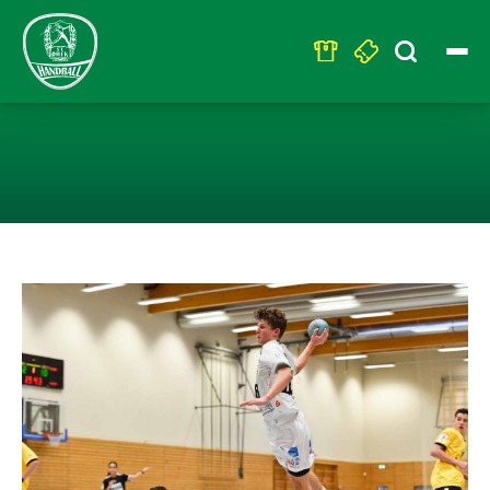
Search
for:
U17 – HEIMSIE