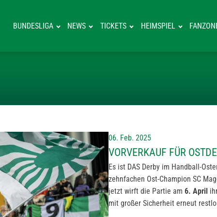
BUNDESLIGA
NEWS
TICKETS
HEIMSPIEL
FANZON
VORVERKAUF FÜ
06. Feb. 2025
VORVERKAUF FÜR OSTD
Es ist DAS Derby im Handball-Ost
zehnfachen Ost-Champion SC Magdeb
jetzt wirft die Partie am
6. April
ih
mit großer Sicherheit erneut restl