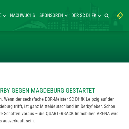
Suchbegriff
E
NACHWUCHS
SPONSOREN
DER SC DHFK
Suche starte
eingeben:
R OSTDERBY GEGEN MAGDEBUR
ERBY GEGEN MAGDEBURG GESTARTET
en. Wenn der sechsfache DDR-Meister SC DHfK Leipzig auf den
urg trifft, ist ganz Mitteldeutschland im Derbyfieber. Schon
re Schatten voraus – die QUARTERBACK Immobilien ARENA wird
os ausverkauft sein.