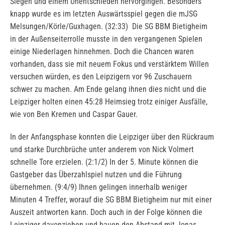
Siegen und einem Unentschieden hervorgingen. Besonders
knapp wurde es im letzten Auswärtsspiel gegen die mJSG
Melsungen/Körle/Guxhagen. (32:33) Die SG BBM Bietigheim
in der Außenseiterrolle musste in den vergangenen Spielen
einige Niederlagen hinnehmen. Doch die Chancen waren
vorhanden, dass sie mit neuem Fokus und verstärktem Willen
versuchen würden, es den Leipzigern vor 96 Zuschauern
schwer zu machen. Am Ende gelang ihnen dies nicht und die
Leipziger holten einen 45:28 Heimsieg trotz einiger Ausfälle,
wie von Ben Kremen und Caspar Gauer.
In der Anfangsphase konnten die Leipziger über den Rückraum
und starke Durchbrüche unter anderem von Nick Volmert
schnelle Tore erzielen. (2:1/2) In der 5. Minute können die
Gastgeber das Überzahlspiel nutzen und die Führung
übernehmen. (9:4/9) Ihnen gelingen innerhalb weniger
Minuten 4 Treffer, worauf die SG BBM Bietigheim nur mit einer
Auszeit antworten kann. Doch auch in der Folge können die
Leipziger davonziehen und bauen den Abstand mit Jonas