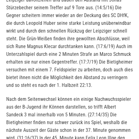
Stürzebecher seinem Treffer auf 9 Tore aus. (14:5/16) Die
Gegner scheitern immer wieder an der Deckung des SC DHfK,
die durch Leopold Huber seine starke Leistung unüberwindbar
wirkt und durch den schnellen Rückzug der Leipziger schnell
steht. Die Grün-Weißen finden ihre gewollten Abschlüsse, weil
sich Rune Magnus Klecar durchtanken kann. (17:6/19) Auch im
Unterzahlspiel durch eine 2 Minuten Strafe an Marco Schmuck
erhalten sie nur einen Gegentreffer. (17:7/19) Die Bietigheimer
versuchen mit einem 7. Feldspieler zu arbeiten, doch auch dies
bietet ihnen nicht die Möglichkeit den Abstand zu verringern
und so steht es nach der 1. Halbzeit 22:13.
Nach dem Seitenwechsel können ein einige Nachwuchsspieler
aus der B-Jugend ihr Können darstellen, so trifft Albert
Sandeck 3 mal innerhalb von 5 Minuten. (27:14/35) Die
Bietigheimer finden nur schwer zurück ins Spiel, weshalb die
nächste Auszeit der Gäste schon in der 37. Minute genommen
wird. (31:16/37) In der 45. Minute kann Felix Leon Illge den