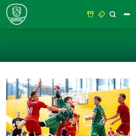
Search
for:
U19 – HEIMSIE