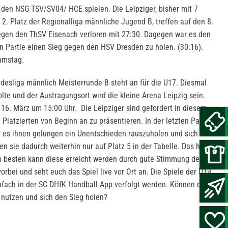
den NSG TSV/SV04/ HCE spielen. Die Leipziger, bisher mit 7
2. Platz der Regionalliga männliche Jugend B, treffen auf den 8.
 gegen den ThSV Eisenach verloren mit 27:30. Dagegen war es den
ten Partie einen Sieg gegen den HSV Dresden zu holen. (30:16).
amstag.
ndesliga männlich Meisterrunde B steht an für die U17. Diesmal
lte und der Austragungsort wird die kleine Arena Leipzig sein.
16. März um 15:00 Uhr. Die Leipziger sind gefordert in diesem
 Platzierten von Beginn an zu präsentieren. In der letzten Partie
es ihnen gelungen ein Unentschieden rauszuholen und sich
en sie dadurch weiterhin nur auf Platz 5 in der Tabelle. Das heißt
m besten kann diese erreicht werden durch gute Stimmung der
bei und seht euch das Spiel live vor Ort an. Die Spiele der U19,
fach in der SC DHfK Handball App verfolgt werden. Können die
 nutzen und sich den Sieg holen?