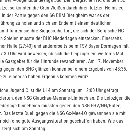
z in der A-Jugendbundesliga Süd. Den Bergischen HC und den SC
ätze, so konnten die Grün-Weißen durch ihren letzten Heimsieg
n. In der Partie gegen den SG BBM Bietigheim war es der
Führung zu holen und sich am Ende mit einem deutlichen
mit führen sie ihre Siegesreihe fort, die sich der Bergische HC
en Spielen musste der BHC Niederlagen einstecken. Einerseits
her Halle (27:43) und andererseits beim TSV Bayer Dormagen mit
:30 Uhr wird beweisen, ob sich die Leipziger ein weiteres Mal
die Gastgeber für die Hinrunde revanchieren. Am 17. November
ieg gegen den BHC glänzen können bei einem Ergebnis von 48:35.
 zu einem so hohen Ergebnis kommen wird?
iche Jugend C ist die U14 am Sonntag um 12:00 Uhr gefragt.
tzierten, den NSG Glauchau-Meerane-Limbach an. Die Leipziger, die
 Niederlage hinnehmen mussten gegen den NSG EHV/NH/Buteo,
. Das letzte Duell gegen die NSG Gc-Mee-LO gewannnen sie mit
r sich eine gute Ausgangssituation geschaffen haben. Wie das
, zeigt sich am Sonntag.