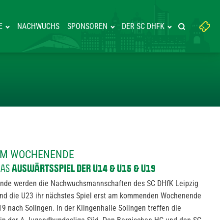
Suchbegriff
E
NACHWUCHS
SPONSOREN
DER SC DHFK
Suche starte
eingeben:
 SPIELE AM WOCHENENDE
 AM WOCHENENDE
AUSWÄRTSSPIEL DER U14 & U15 & U19
DAS
nde werden die Nachwuchsmannschaften des SC DHfK Leipzig
end die U23 ihr nächstes Spiel erst am kommenden Wochenende
19 nach Solingen. In der Klingenhalle Solingen treffen die