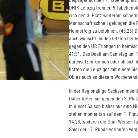
Leipziger auf den 7. Tabellenplat
DHfK Leipzig trennen 5 Tabellenpl
sich den 3. Platz weiterhin sicher
Mannschaft schnell gelungen die 
Heimerfolg zu belohnen. (45:28) Da
auch wünscht. In den letzten beid
gegen den HC Erlangen in heimisc
41:31. Das Duell am Samstag um 17
durchsetzen können oder ob sich 
hatten die Leipziger mit einem S
Ob es auch an diesem Wochenende
In der Regionalliga Sachsen männl
Dabei treten sie gegen den 3. Pla
in dieser Saison bisher nur eine
stehen momentan auf dem 1. Platz
34:23, wodurch die Grün-Weißen fü
Spiel der 17. Runde verlaufen wird