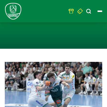
Search
for:
SC DHFK LEIPZI