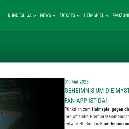
BUNDESLIGA
NEWS
TICKETS
HEIMSPIEL
FANZON
GEHEIMNIS UM 
01. Mai 2025
GEHEIMNIS UM DIE MYST
FAN-APP IST DA!
Pünktlich zum
Heimspiel gegen di
ihre offizielle Premiere! Gemeins
entwickelt, die das
Fanerlebnis ru