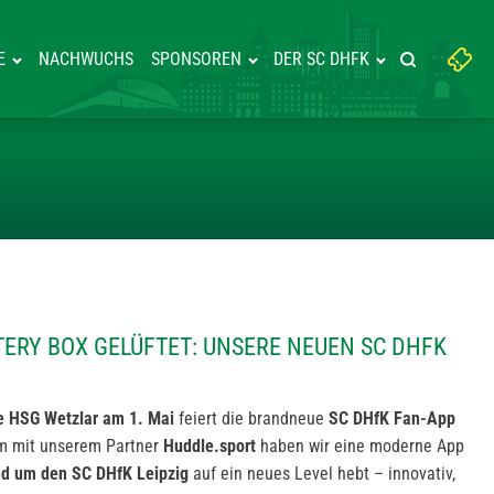
Suchbegriff
E
NACHWUCHS
SPONSOREN
DER SC DHFK
Suche starte
eingeben:
DIE MYSTERY BOX GELÜFTET: UN
ERY BOX GELÜFTET: UNSERE NEUEN SC DHFK
e HSG Wetzlar am 1. Mai
feiert die brandneue
SC DHfK Fan-App
am mit unserem Partner
Huddle.sport
haben wir eine moderne App
nd um den SC DHfK Leipzig
auf ein neues Level hebt – innovativ,