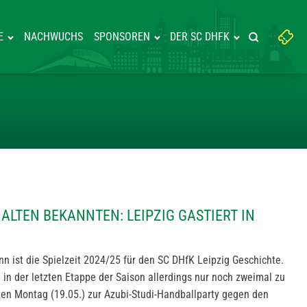
Suchbegriff
E
NACHWUCHS
SPONSOREN
DER SC DHFK
Suche starte
eingeben:
IT ZWEI ALTEN BEKANNTEN: LEI
ALTEN BEKANNTEN: LEIPZIG GASTIERT IN
n ist die Spielzeit 2024/25 für den SC DHfK Leipzig Geschichte.
 in der letzten Etappe der Saison allerdings nur noch zweimal zu
 Montag (19.05.) zur Azubi-Studi-Handballparty gegen den