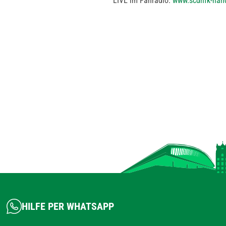
LIVE im Fanradio:
www.scdhfk-hand
HILFE PER WHATSAPP