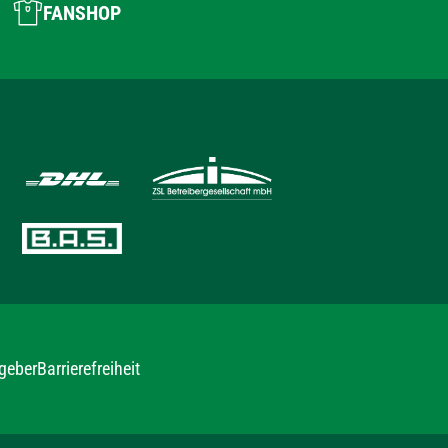
FANSHOP
geber
Barrierefreiheit