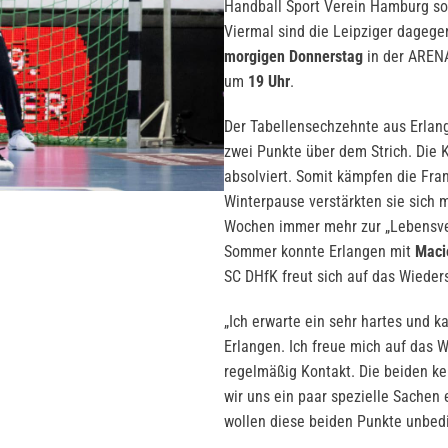
Handball Sport Verein Hamburg so
Viermal sind die Leipziger dagegen
morgigen Donnerstag
in der AREN
um
19 Uhr
.
Der Tabellensechzehnte aus Erlange
zwei Punkte über dem Strich. Die 
absolviert. Somit kämpfen die Fran
Winterpause verstärkten sie sich 
Wochen immer mehr zur „Lebensver
Sommer konnte Erlangen mit
Maci
SC DHfK freut sich auf das Wieder
„Ich erwarte ein sehr hartes und k
Erlangen. Ich freue mich auf das 
regelmäßig Kontakt. Die beiden k
wir uns ein paar spezielle Sachen e
wollen diese beiden Punkte unbedi