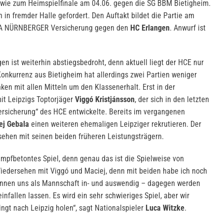
wie zum Heimspielfinale am 04.06. gegen die SG BBM Bietigheim.
 in fremder Halle gefordert. Den Auftakt bildet die Partie am
A NÜRNBERGER Versicherung gegen den
HC Erlangen
. Anwurf ist
n ist weiterhin abstiegsbedroht, denn aktuell liegt der HCE nur
Konkurrenz aus Bietigheim hat allerdings zwei Partien weniger
ken mit allen Mitteln um den Klassenerhalt. Erst in der
mit Leipzigs Toptorjäger
Viggó Kristjánsson
, der sich in den letzten
sicherung“ des HCE entwickelte. Bereits im vergangenen
ej Gebala
einen weiteren ehemaligen Leipziger rekrutieren. Der
sehen mit seinen beiden früheren Leistungsträgern.
ampfbetontes Spiel, denn genau das ist die Spielweise von
Wiedersehen mit Viggó und Maciej, denn mit beiden habe ich noch
ennen uns als Mannschaft in- und auswendig – dagegen werden
infallen lassen. Es wird ein sehr schwieriges Spiel, aber wir
ngt nach Leipzig holen“, sagt Nationalspieler
Luca Witzke
.