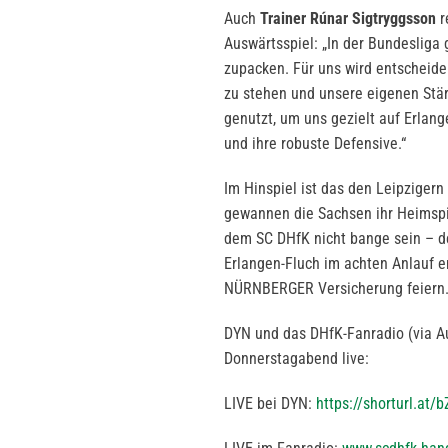
Auch
Trainer Rúnar Sigtryggsson
r
Auswärtsspiel: „In der Bundesliga
zupacken. Für uns wird entscheide
zu stehen und unsere eigenen Stä
genutzt, um uns gezielt auf Erlan
und ihre robuste Defensive.“
Im Hinspiel ist das den Leipziger
gewannen die Sachsen ihr Heimspi
dem SC DHfK nicht bange sein – de
Erlangen-Fluch im achten Anlauf 
NÜRNBERGER Versicherung feiern
DYN und das DHfK-Fanradio (via A
Donnerstagabend live:
LIVE bei DYN:
https://shorturl.at/