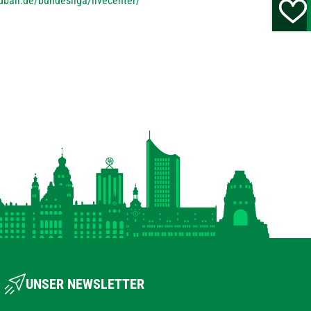
ball.de/bundesliga/livecenter/
UNSER NEWSLETTER