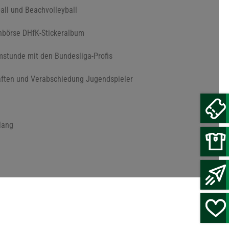
ball und Beachvolleyball
chbörse DHfK-Stickeralbum
mstunde mit den Bundesliga-Profis
ften und Verabschiedung Jugendspieler
lang