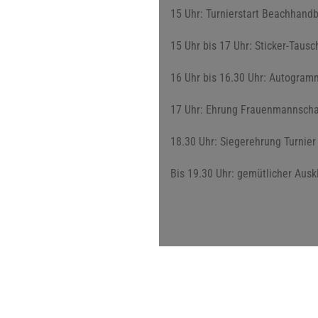
15 Uhr: Turnierstart Beachhand
15 Uhr bis 17 Uhr: Sticker-Taus
16 Uhr bis 16.30 Uhr: Autogram
17 Uhr: Ehrung Frauenmannscha
18.30 Uhr: Siegerehrung Turnier
Bis 19.30 Uhr: gemütlicher Ausk