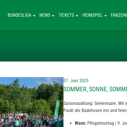
BUNDESLIGA
NEWS
TICKETS
HEIMSPIEL
FANZON
SOMMER, SONNE
07. Juni 2025
SOMMER, SONNE, SOMME
Saisonausklang: Gemeinsam. Mit 
Packt die Badehosen ein und feiert
Wann:
Pfingstmontag | 9. Ju