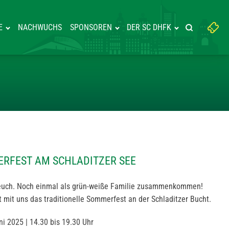
Suchbegriff
E
NACHWUCHS
SPONSOREN
DER SC DHFK
Suche starte
eingeben:
, SOMMERFEST AM SCHLADITZ
RFEST AM SCHLADITZER SEE
euch. Noch einmal als grün-weiße Familie zusammenkommen!
 mit uns das traditionelle Sommerfest an der Schladitzer Bucht.
ni 2025 | 14.30 bis 19.30 Uhr