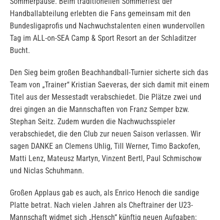
Sommerpause. Beim traditionellen Sommerfest der
Handballabteilung erlebten die Fans gemeinsam mit den
Bundesligaprofis und Nachwuchstalenten einen wundervollen
Tag im ALL-on-SEA Camp & Sport Resort an der Schladitzer
Bucht.
Den Sieg beim großen Beachhandball-Turnier sicherte sich das
Team von „Trainer“ Kristian Saeveras, der sich damit mit einem
Titel aus der Messestadt verabschiedet. Die Plätze zwei und
drei gingen an die Mannschaften von Franz Semper bzw.
Stephan Seitz. Zudem wurden die Nachwuchsspieler
verabschiedet, die den Club zur neuen Saison verlassen. Wir
sagen DANKE an Clemens Uhlig, Till Werner, Timo Backofen,
Matti Lenz, Mateusz Martyn, Vinzent Bertl, Paul Schmischow
und Niclas Schuhmann.
Großen Applaus gab es auch, als Enrico Henoch die sandige
Platte betrat. Nach vielen Jahren als Cheftrainer der U23-
Mannschaft widmet sich „Hensch“ künftig neuen Aufgaben: