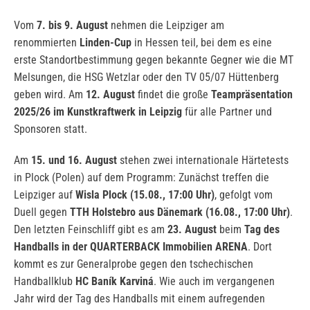
Vom
7. bis 9. August
nehmen die Leipziger am
renommierten
Linden-Cup
in Hessen teil, bei dem es eine
erste Standortbestimmung gegen bekannte Gegner wie die MT
Melsungen, die HSG Wetzlar oder den TV 05/07 Hüttenberg
geben wird. Am
12. August
findet die große
Teampräsentation
2025/26 im Kunstkraftwerk in Leipzig
für alle Partner und
Sponsoren statt.
Am
15. und 16. August
stehen zwei internationale Härtetests
in Plock (Polen) auf dem Programm: Zunächst treffen die
Leipziger auf
Wisla Plock (15.08., 17:00 Uhr)
, gefolgt vom
Duell gegen
TTH Holstebro aus Dänemark (16.08., 17:00 Uhr)
.
Den letzten Feinschliff gibt es am
23. August
beim
Tag des
Handballs in der QUARTERBACK Immobilien ARENA
. Dort
kommt es zur Generalprobe gegen den tschechischen
Handballklub
HC Baník Karviná
. Wie auch im vergangenen
Jahr wird der Tag des Handballs mit einem aufregenden