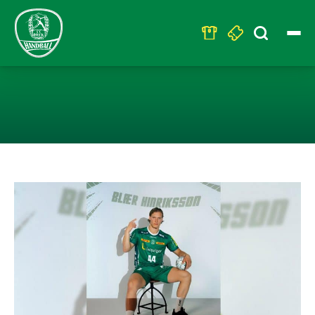
Search
for:
NEUER SPIELMA