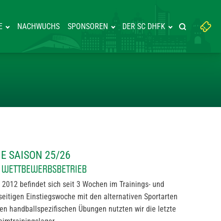
Suchbegriff
E
NACHWUCHS
SPONSOREN
DER SC DHFK
Suche starte
eingeben:
ART IN DIE SAISON 25/26
IE SAISON 25/26
ND WETTBEWERBSBETRIEB
2012 befindet sich seit 3 Wochen im Trainings- und
seitigen Einstiegswoche mit den alternativen Sportarten
n handballspezifischen Übungen nutzten wir die letzte