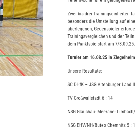
Ferienwoche für ein gelungenes H
Zwei bis drei Trainingseinheiten t
besonders die Umstellung auf einen
überlegenen, Gegenspieler erforde
Trainingsvergleichen und der Teil
dem Punktspielstart am 7/8.09.25.
Turnier am 16.08.25 in Ziegelhei
Unsere Resultate:
SC DHfK – JSG Altenburger Land II
TV Großwallstadt 6 : 14
NSG Glauchau- Meerane- Limbach/
NSG EHV/NH/Buteo Chemnitz 5 : 