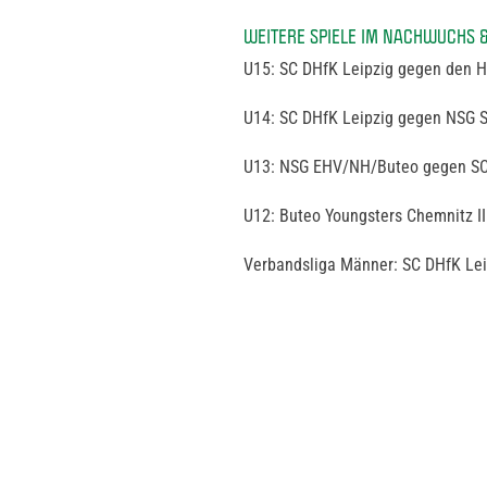
WEITERE SPIELE IM NACHWUCHS 
U15: SC DHfK Leipzig gegen den HC
U14: SC DHfK Leipzig gegen NSG S
U13: NSG EHV/NH/Buteo gegen SC 
U12: Buteo Youngsters Chemnitz II
Verbandsliga Männer: SC DHfK Leip