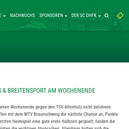
Suchbegriff
E
NACHWUCHS
SPONSOREN
DER SC DHFK
Suche starte
eingeben:
CHWUCHS & BREITENSPORT AM
 & BREITENSPORT AM WOCHENENDE
enen Wochenende gegen den TSV Altenholz nicht belohnen
effen mit dem MTV Braunschweig die nächste Chance an, Punkte
letzten Heimspiel eine gute erste Halbzeit gespielt, fanden die
lgten die wichtigen Absprachen. Allerdings holten sich die