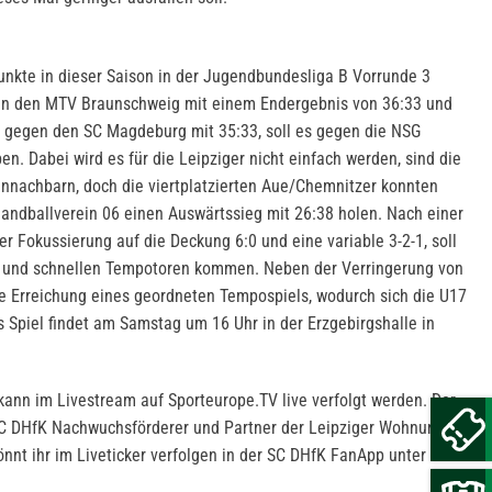
Punkte in dieser Saison in der Jugendbundesliga B Vorrunde 3
en den MTV Braunschweig mit einem Endergebnis von 36:33 und
 gegen den SC Magdeburg mit 35:33, soll es gegen die NSG
. Dabei wird es für die Leipziger nicht einfach werden, sind die
nnachbarn, doch die viertplatzierten Aue/Chemnitzer konnten
andballverein 06 einen Auswärtssieg mit 26:38 holen. Nach einer
r Fokussierung auf die Deckung 6:0 und eine variable 3-2-1, soll
en und schnellen Tempotoren kommen. Neben der Verringerung von
die Erreichung eines geordneten Tempospiels, wodurch sich die U17
 Spiel findet am Samstag um 16 Uhr in der Erzgebirgshalle in
ann im Livestream auf Sporteurope.TV live verfolgt werden. Der
SC DHfK Nachwuchsförderer und Partner der Leipziger Wohnungs-
önnt ihr im Liveticker verfolgen in der SC DHfK FanApp unter dem