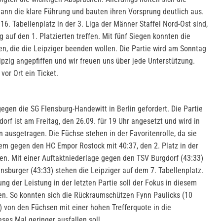
dann die klare Führung und bauten ihren Vorsprung deutlich aus.
 16. Tabellenplatz in der 3. Liga der Männer Staffel Nord-Ost sind,
uf den 1. Platzierten treffen. Mit fünf Siegen konnten die
n, die die Leipziger beenden wollen. Die Partie wird am Sonntag
pzig angepfiffen und wir freuen uns über jede Unterstützung.
or Ort ein Ticket.
egen die SG Flensburg-Handewitt in Berlin gefordert. Die Partie
orf ist am Freitag, den 26.09. für 19 Uhr angesetzt und wird in
in ausgetragen. Die Füchse stehen in der Favoritenrolle, da sie
rem gegen den HC Empor Rostock mit 40:37, den 2. Platz in der
n. Mit einer Auftaktniederlage gegen den TSV Burgdorf (43:33)
sburger (43:33) stehen die Leipziger auf dem 7. Tabellenplatz.
g der Leistung in der letzten Partie soll der Fokus in diesem
gen. So konnten sich die Rückraumschützen Fynn Paulicks (10
) von den Füchsen mit einer hohen Trefferquote in die
eses Mal geringer ausfallen soll.