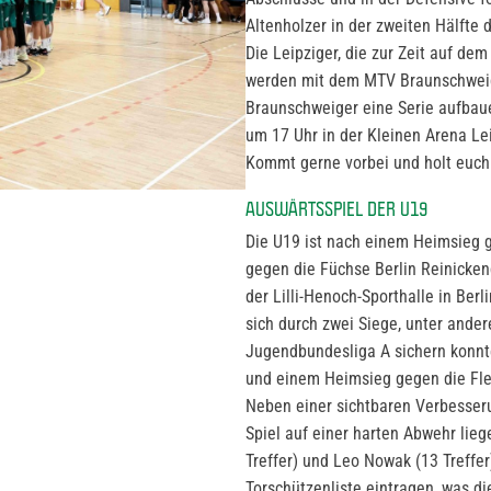
Altenholzer in der zweiten Hälfte 
Die Leipziger, die zur Zeit auf dem
werden mit dem MTV Braunschweig a
Braunschweiger eine Serie aufbaue
um 17 Uhr in der Kleinen Arena Lei
Kommt gerne vorbei und holt euch v
AUSWÄRTSSPIEL DER U19
Die U19 ist nach einem Heimsieg g
gegen die Füchse Berlin Reinickend
der Lilli-Henoch-Sporthalle in Berl
sich durch zwei Siege, unter ande
Jugendbundesliga A sichern konnte
und einem Heimsieg gegen die Flen
Neben einer sichtbaren Verbesserun
Spiel auf einer harten Abwehr lie
Treffer) und Leo Nowak (13 Treffer
Torschützenliste eintragen, was di