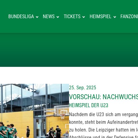
BUNDESLIGA
NEWS
TICKETS
HEIMSPIEL
FANZON
VORSCHAU: NA
25. Sep. 2025
VORSCHAU: NACHWUCHS
HEIMSPIEL DER U23
Nachdem die U23 sich am vergang
konnte, steht beim Aufeinandertr
zu holen. Die Leipziger hatten im 
Abschlüsse und in der Defensive fo