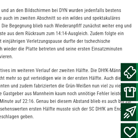
 und an den Bildschirmen bei DYN wurden jedenfalls bestens
ie auch im zweiten Abschnitt so ein wildes und spektakuläres
Die Begegnung blieb nach Wiederanpfiff zunächst weiter eng und
ste aus dem Rückraum zum 14:14-Ausgleich. Zudem folgte ein
 einjährigen Verletzungspause durfte der tschechische
ch wieder die Platte betreten und seine ersten Einsatzminuten
vieren.
itives im weiteren Verlauf der zweiten Hälfte. Die DHfK-Männer
ht mehr so gut verteidigen wie in der ersten Hälfte. Auch die
unten und zudem fabrizierten die Grün-Weißen nun viel zu viele
ie Gastgeber aus Mannheim kaum noch unnötige Fehler leisteten.
 Minute auf 22:16. Genau bei diesem Abstand blieb es auch bis zur
h sehenswerten ersten Hälfte musste sich der SC DHfK am Ende mit
eschlagen geben.