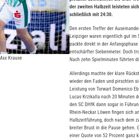
der zweiten Halbzeit leisteten sic
schließlich mit 24:30.
Den ersten Treffer der Auseinand
Leipziger waren eigentlich gut im
packte direkt in der Anfangsphase
entschärfter Siebenmeter. Doch tr
 Max Krause
Nach zehn Spielminuten führten di
Allerdings machte der klare Rücks
wieder den Faden und pirschten si
Leistung von Torwart Domenico Ebn
Lucas Krzikalla nach 20 Minuten d
den SC DHfK dann sogar in Führun
Rhein-Neckar Löwen fingen sich an
Halbzeitführung, doch nach dem z
breiter Brust in die Pause gehen.
einer Quote von 52 Prozent ganz k