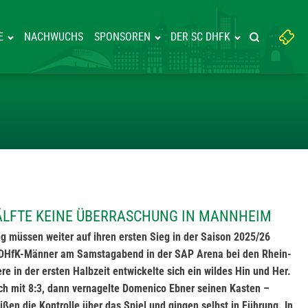
Suchbegriff
E
NACHWUCHS
SPONSOREN
DER SC DHFK
Suche starte
eingeben:
RSTER HÄLFTE KEINE ÜBERRAS
ÄLFTE KEINE ÜBERRASCHUNG IN MANNHEIM
g müssen weiter auf ihren ersten Sieg in der Saison 2025/26
e DHfK-Männer am Samstagabend in der SAP Arena bei den Rhein-
e in der ersten Halbzeit entwickelte sich ein wildes Hin und Her.
ch mit 8:3, dann vernagelte Domenico Ebner seinen Kasten –
ßen die Kontrolle über das Spiel und gingen selbst in Führung. In