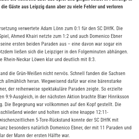
h die Gäste aus Leipzig dann aber zu viele Fehler und verloren
ersetzung verwertete Adam Lönn zum 0:1 für den SC DHfK. Die
 Spiel, Ahmed Khairi netzte zum 1:2 und auch Domenico Ebner
 seine ersten beiden Paraden aus – eine davon war sogar ein
otzdem ließen sich die Leipziger in den Folgeminuten abhängen.
e Rhein-Neckar Löwen klar und deutlich mit 8:3.
tand die Grün-Weißen nicht nervös. Schnell fanden die Sachsen
ch allmählich heran. Wegweisend dafür war eine bärenstarke
er, der reihenweise spektakuläre Paraden zeigte. So erzielte
en 9:9-Ausgleich, in der nächsten Aktion brachte Blær Hinriksson
g. Die Begegnung war vollkommen auf den Kopf gestellt. Die
schließend wieder und holten sich eine knappe 12:11-
wischenzeitlichen 5-Tore-Rückstand konnte der SC DHfK mit
 Ganz besonders natürlich Domenico Ebner, der mit 11 Paraden und
lar der Mann der ersten Hälfte war.