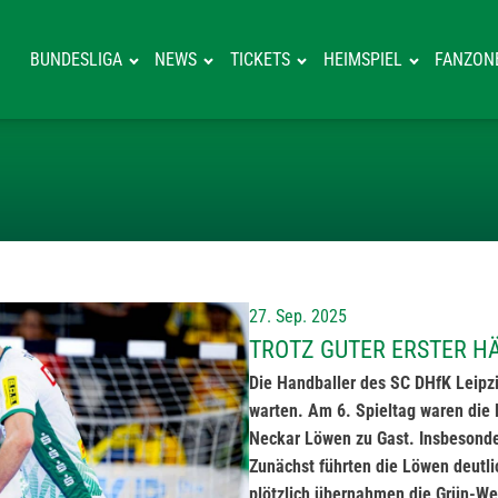
BUNDESLIGA
NEWS
TICKETS
HEIMSPIEL
FANZON
TROTZ GUTER E
27. Sep. 2025
TROTZ GUTER ERSTER H
Die Handballer des SC DHfK Leipzi
warten. Am 6. Spieltag waren di
Neckar Löwen zu Gast. Insbesonder
Zunächst führten die Löwen deutli
plötzlich übernahmen die Grün-Wei