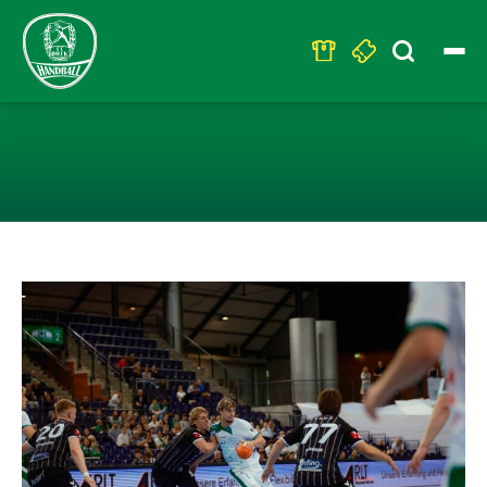
Search
for:
U23 - HEIMNIE