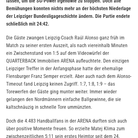
lassen, um die SG-Power irgendwie zu stoppen. Doch alle
Bemühungen konnten nichts mehr an der höchsten Niederlage
der Leipziger Bundesligageschichte ändern. Die Partie endete
schließlich mit 24:42.
Die Gäste zwangen Leipzig-Coach Raúl Alonso ganz früh im
Match zu seiner ersten Auszeit, als nach viereinhalb Minuten
ein Zwischenstand von 1:5 auf dem Videowürfel der
QUARTERBACK Immobilien ARENA aufleuchtete. Den einzigen
Leipziger Treffer in der Anfangsphase hatte der ehemalige
Flensburger Franz Semper erzielt. Aber auch nach dem Alonso-
Timeout fand Leipzig keinen Zugriff. 1:7, 1:8, 1:9 – das
Torewerfen der Gäste ging munter weiter. Immer wieder
gelangen den Nordmännern einfache Ballgewinne, die sie
kaltschnäuzig in schnelle Tore ummünzten.
Doch die 4.483 Handballfans in der ARENA durften sich auch
über positive Momente freuen. So erzielte Matej Klima zum
zwischenzeitlichen 5:11 sein erstes Heimtor seit dem 24.