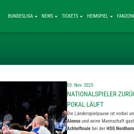
BUNDESLIGA
NEWS
TICKETS
HEIMSPIEL
FANZON
NATIONALSPIEL
03. Nov. 2025
NATIONALSPIELER ZURÜC
POKAL LÄUFT
Die Länderspielpause ist vorbei u
Alonso
und seine Mannschaft gas
Achtelfinale
bei der
HSG Nordhorn