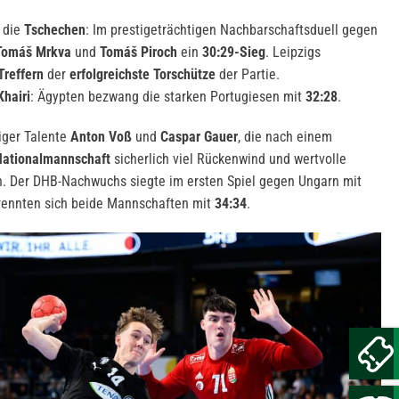
 die
Tschechen
: Im prestigeträchtigen Nachbarschaftsduell gegen
Tomáš Mrkva
und
Tomáš Piroch
ein
30:29-Sieg
. Leipzigs
Treffern
der
erfolgreichste Torschütze
der Partie.
hairi
: Ägypten bezwang die starken Portugiesen mit
32:28
.
iger Talente
Anton Voß
und
Caspar Gauer
, die nach einem
ationalmannschaft
sicherlich viel Rückenwind und wertvolle
n. Der DHB-Nachwuchs siegte im ersten Spiel gegen Ungarn mit
trennten sich beide Mannschaften mit
34:34
.