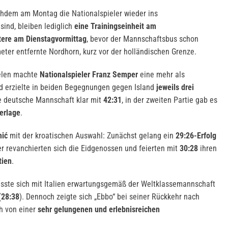
achdem am Montag die Nationalspieler wieder ins
sind, bleiben lediglich
eine Trainingseinheit am
tere am Dienstagvormittag
, bevor der Mannschaftsbus schon
ometer entfernte Nordhorn, kurz vor der holländischen Grenze.
ielen machte
Nationalspieler Franz Semper
eine mehr als
nd erzielte in beiden Begegnungen gegen Island
jeweils drei
ie deutsche Mannschaft klar mit
42:31
, in der zweiten Partie gab es
erlage
.
ić
mit der kroatischen Auswahl: Zunächst gelang ein
29:26-Erfolg
er revanchierten sich die Eidgenossen und feierten mit
30:28
ihren
tien
.
ste sich mit Italien erwartungsgemäß der Weltklassemannschaft
(
28:38
). Dennoch zeigte sich „Ebbo“ bei seiner Rückkehr nach
h von einer
sehr gelungenen und erlebnisreichen