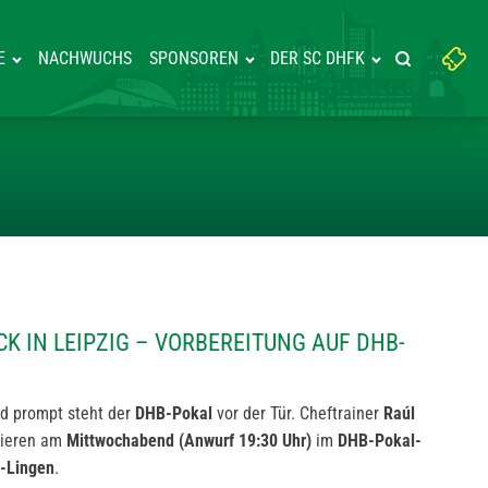
Suchbegriff
E
NACHWUCHS
SPONSOREN
DER SC DHFK
Suche starte
eingeben:
ER ZURÜCK IN LEIPZIG – VORBE
K IN LEIPZIG – VORBEREITUNG AUF DHB-
nd prompt steht der
DHB-Pokal
vor der Tür. Cheftrainer
Raúl
tieren am
Mittwochabend (Anwurf 19:30 Uhr)
im
DHB-Pokal-
-Lingen
.