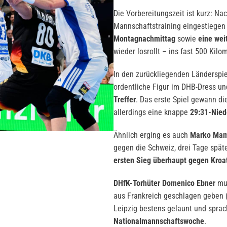
Die Vorbereitungszeit ist kurz: N
Mannschaftstraining eingestiegen 
Montagnachmittag
sowie
eine wei
wieder losrollt – ins fast 500 Kil
In den zurückliegenden Ländersp
ordentliche Figur im DHB-Dress u
Treffer
. Das erste Spiel gewann d
allerdings eine knappe
29:31-Nied
Ähnlich erging es auch
Marko Mam
gegen die Schweiz, drei Tage spät
ersten Sieg überhaupt gegen Kroa
DHfK-Torhüter Domenico Ebner
mus
aus Frankreich geschlagen geben 
Leipzig bestens gelaunt und sprac
Nationalmannschaftswoche
.