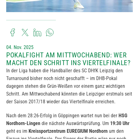
04. Nov. 2025
POKALFIGHT AM MITTWOCHABEND: WER
MACHT DEN SCHRITT INS VIERTELFINALE?
In der Liga haben die Handballer des SC DHfK Leipzig den
Turnaround bisher noch nicht geschafft – im DHB-Pokal
dagegen stehen die Grün-Weißen vor einem ganz wichtigen
Schritt. Am Mittwochabend könnten die Leipziger erstmals seit
der Saison 2017/18 wieder das Viertelfinale erreichen.
Nach dem 28:26-Erfolg in Göppingen wartet nun bei der
HSG
Nordhorn-Lingen
die nächste Auswärtsprüfung. Um
19:30 Uhr
geht es im
Kreissportzentrum EUREGIUM Nordhorn
um den
Einzug ins Viertelfinale. Der Sieger der Partie wäre nur noch