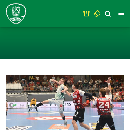
Search
for:
SC DHFK LEIPZI