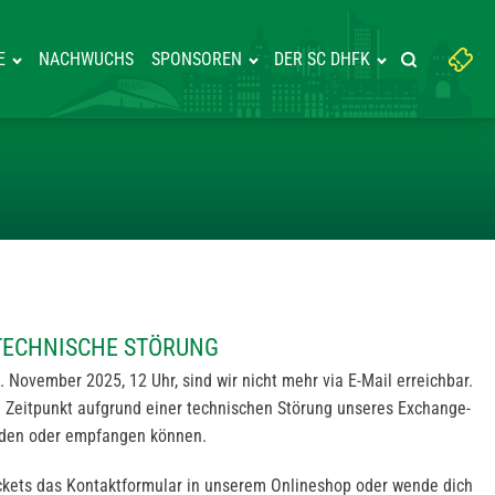
Suchbegriff
E
NACHWUCHS
SPONSOREN
DER SC DHFK
Suche starte
eingeben:
EILUNG: TECHNISCHE STÖRUNG
 TECHNISCHE STÖRUNG
. November 2025, 12 Uhr, sind wir nicht mehr via E-Mail erreichbar.
m Zeitpunkt aufgrund einer technischen Störung unseres Exchange-
nden oder empfangen können.
Tickets das Kontaktformular in unserem Onlineshop oder wende dich