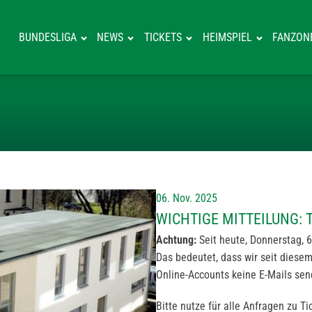
BUNDESLIGA
NEWS
TICKETS
HEIMSPIEL
FANZON
WICHTIGE MITT
06. Nov. 2025
WICHTIGE MITTEILUNG:
Achtung:
Seit heute, Donnerstag, 6
Das bedeutet, dass wir seit diese
Online-Accounts keine E-Mails se
Bitte nutze für alle Anfragen zu 