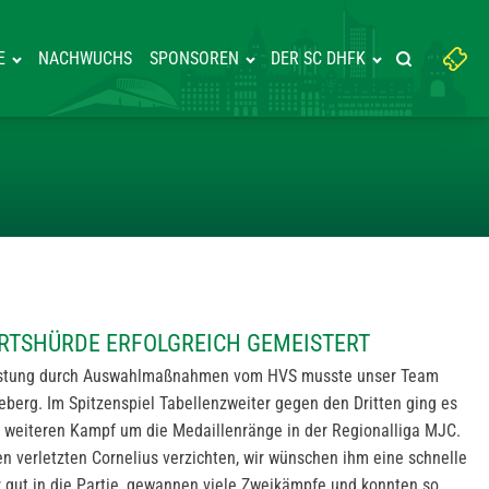
Suchbegriff
E
NACHWUCHS
SPONSOREN
DER SC DHFK
Suche starte
eingeben:
E AUSWÄRTSHÜRDE ERFOLGREIC
RTSHÜRDE ERFOLGREICH GEMEISTERT
astung durch Auswahlmaßnahmen vom HVS musste unser Team
erg. Im Spitzenspiel Tabellenzweiter gegen den Dritten ging es
 weiteren Kampf um die Medaillenränge in der Regionalliga MJC.
n verletzten Cornelius verzichten, wir wünschen ihm eine schnelle
 gut in die Partie, gewannen viele Zweikämpfe und konnten so