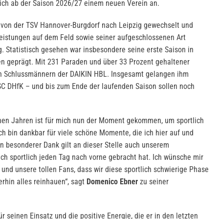
sich ab der Saison 2026/27 einem neuen Verein an.
von der TSV Hannover-Burgdorf nach Leipzig gewechselt und
Leistungen auf dem Feld sowie seiner aufgeschlossenen Art
g. Statistisch gesehen war insbesondere seine erste Saison in
n geprägt. Mit 231 Paraden und über 33 Prozent gehaltener
en Schlussmännern der DAIKIN HBL. Insgesamt gelangen ihm
SC DHfK – und bis zum Ende der laufenden Saison sollen noch
chen Jahren ist für mich nun der Moment gekommen, um sportlich
h bin dankbar für viele schöne Momente, die ich hier auf und
in besonderer Dank gilt an dieser Stelle auch unserem
ich sportlich jeden Tag nach vorne gebracht hat. Ich wünsche mir
und unsere tollen Fans, dass wir diese sportlich schwierige Phase
rhin alles reinhauen“, sagt
Domenico Ebner
zu seiner
 seinen Einsatz und die positive Energie, die er in den letzten