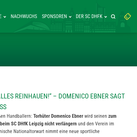
Suchbegriff
E
NACHWUCHS
SPONSOREN
DER SC DHFK
Suche starte
eingeben:
EN TAG „ALLES REINHAUEN!“ – 
ALLES REINHAUEN!“ – DOMENICO EBNER SAGT
SS
ßen Handballern:
Torhüter Domenico Ebner
wird seinen
zum
beim SC DHfK Leipzig nicht verlängern
und den Verein im
nische Nationaltorwart nimmt eine neue sportliche