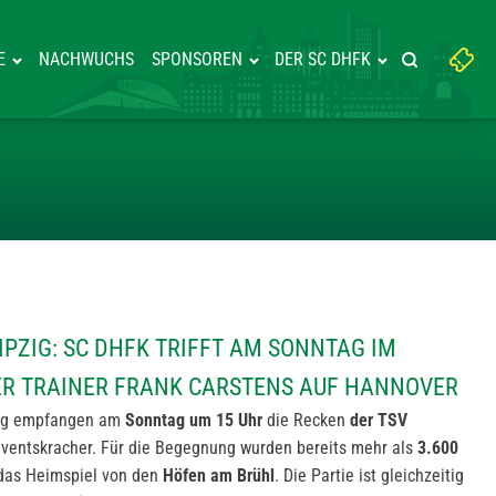
Suchbegriff
E
NACHWUCHS
SPONSOREN
DER SC DHFK
Suche starte
eingeben:
R IN LEIPZIG: SC DHFK TRIFF
PZIG: SC DHFK TRIFFT AM SONNTAG IM
ER TRAINER FRANK CARSTENS AUF HANNOVER
zig empfangen am
Sonntag um 15 Uhr
die Recken
der TSV
entskracher. Für die Begegnung wurden bereits mehr als
3.600
 das Heimspiel von den
Höfen am Brühl
. Die Partie ist gleichzeitig