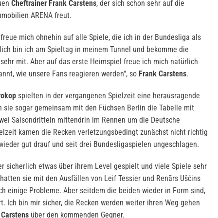
euen
Cheftrainer Frank Carstens
, der sich schon sehr auf die
mobilien ARENA freut.
freue mich ohnehin auf alle Spiele, die ich in der Bundesliga als
nlich bin ich am Spieltag in meinem Tunnel und bekomme die
ehr mit. Aber auf das erste Heimspiel freue ich mich natürlich
nnt, wie unsere Fans reagieren werden“, so
Frank Carstens
.
rokop
spielten in der vergangenen Spielzeit eine herausragende
n sie sogar gemeinsam mit den Füchsen Berlin die Tabelle mit
wei Saisondritteln mittendrin im Rennen um die Deutsche
ielzeit kamen die Recken verletzungsbedingt zunächst nicht richtig
r wieder gut drauf und seit drei Bundesligaspielen ungeschlagen.
 sicherlich etwas über ihrem Level gespielt und viele Spiele sehr
hatten sie mit den Ausfällen von Leif Tessier und Renārs Uščins
rch einige Probleme. Aber seitdem die beiden wieder in Form sind,
ert. Ich bin mir sicher, die Recken werden weiter ihren Weg gehen
 Carstens
über den kommenden Gegner.