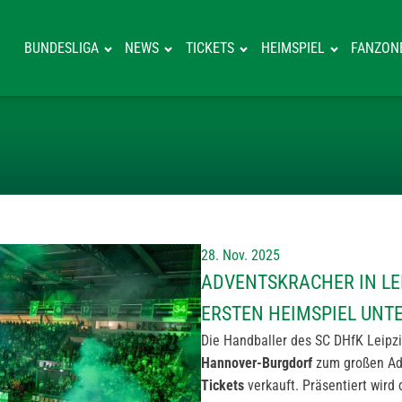
BUNDESLIGA
NEWS
TICKETS
HEIMSPIEL
FANZON
ADVENTSKRACHE
28. Nov. 2025
ADVENTSKRACHER IN LEI
ERSTEN HEIMSPIEL UNT
Die Handballer des SC DHfK Leip
Hannover-Burgdorf
zum großen Adv
Tickets
verkauft. Präsentiert wird