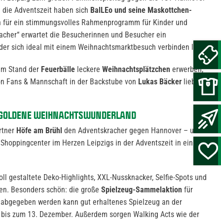
n die Adventszeit haben sich
BalLEo und seine Maskottchen-
 für ein stimmungsvolles Rahmenprogramm für Kinder und
acher“ erwartet die Besucherinnen und Besucher ein
der sich ideal mit einem Weihnachtsmarktbesuch verbinden lässt.
am Stand der
Feuerbälle
leckere
Weihnachtsplätzchen
erwerben,
n Fans & Mannschaft in der Backstube von
Lukas Bäcker
liebevoll
N-GOLDENE WEIHNACHTSWUNDERLAND
rtner
Höfe am Brühl
den Adventskracher gegen Hannover – und
Shoppingcenter im Herzen Leipzigs in der Adventszeit in ein grün-
ll gestaltete Deko-Highlights, XXL-Nussknacker, Selfie-Spots und
en. Besonders schön: die große
Spielzeug-Sammelaktion
für
– abgegeben werden kann gut erhaltenes Spielzeug an der
 bis zum 13. Dezember. Außerdem sorgen Walking Acts wie der