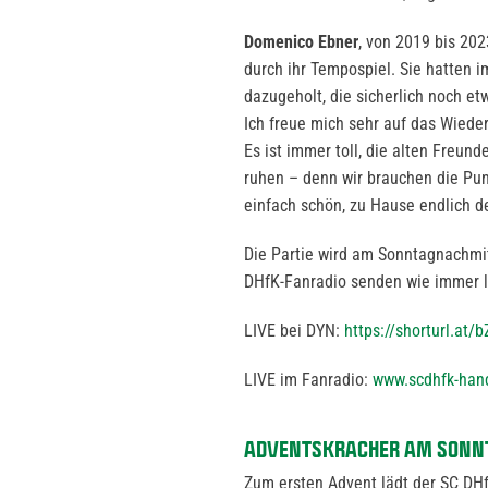
Domenico Ebner
, von 2019 bis 202
durch ihr Tempospiel. Sie hatten 
dazugeholt, die sicherlich noch e
Ich freue mich sehr auf das Wiede
Es ist immer toll, die alten Freun
ruhen – denn wir brauchen die Pu
einfach schön, zu Hause endlich de
Die Partie wird am Sonntagnachm
DHfK-Fanradio senden wie immer l
LIVE bei DYN:
https://shorturl.at/
LIVE im Fanradio:
www.scdhfk-hand
ADVENTSKRACHER AM SONNT
Zum ersten Advent lädt der SC DH