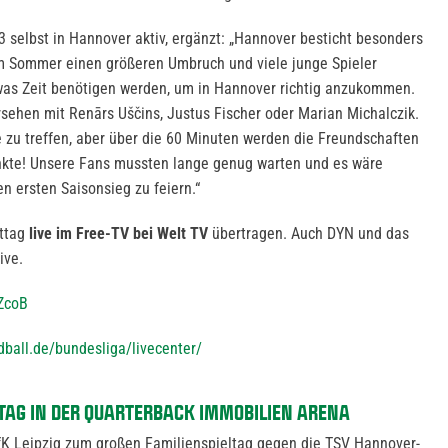
3 selbst in Hannover aktiv, ergänzt: „Hannover besticht besonders
im Sommer einen größeren Umbruch und viele junge Spieler
twas Zeit benötigen werden, um in Hannover richtig anzukommen.
rsehen mit Renārs Uščins, Justus Fischer oder Marian Michalczik.
de zu treffen, aber über die 60 Minuten werden die Freundschaften
nkte! Unsere Fans mussten lange genug warten und es wäre
n ersten Saisonsieg zu feiern.“
ittag
live im Free-TV bei Welt TV
übertragen. Auch DYN und das
ive.
bZcoB
ball.de/bundesliga/livecenter/
AG IN DER QUARTERBACK IMMOBILIEN ARENA
fK Leipzig zum großen Familienspieltag gegen die TSV Hannover-