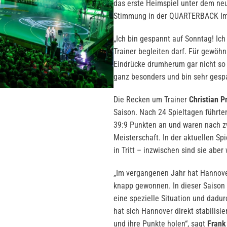
das erste Heimspiel unter dem n
Stimmung in der QUARTERBACK Im
„Ich bin gespannt auf Sonntag! Ich 
Trainer begleiten darf. Für gewöh
Eindrücke drumherum gar nicht so s
ganz besonders und bin sehr gespa
Die Recken um Trainer
Christian P
Saison. Nach 24 Spieltagen führte
39:9 Punkten an und waren nach z
Meisterschaft. In der aktuellen Sp
in Tritt – inzwischen sind sie abe
„Im vergangenen Jahr hat Hannover
knapp gewonnen. In dieser Saison 
eine spezielle Situation und dadu
hat sich Hannover direkt stabilisi
und ihre Punkte holen“, sagt
Frank