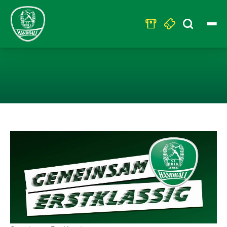
Search
for:
SC DHFK LEIPZ