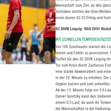
Mannschaft zum Ziel, an den über
Vorhaben setzten die Grün-Weißen 
einen klaren 42:32-Erfolg und festi
SC DHfK Leipzig- NSG EHV/ Nickel
MIT SCHNELLEN TEMPOGEGENSTÖS
Vor 108 Zuschauern starten die Le
stören und Fehler zu provozieren.
Treffer für den SC DHfK Leipzig im
Tor vom Kreis durch Zacharias Eichl
eine starke Abwehrarbeit und einen
in der 10. Minute zu erhöhen. Die 
Gegner nutzen und zum schnellen T
Ab der 13. Minute folgt ein 3:0-La
Daniel Guretzky kann den Siebenme
einem 0:3-Lauf, da auch ihr Torwar
die Mannschaften in die Halbzeitp