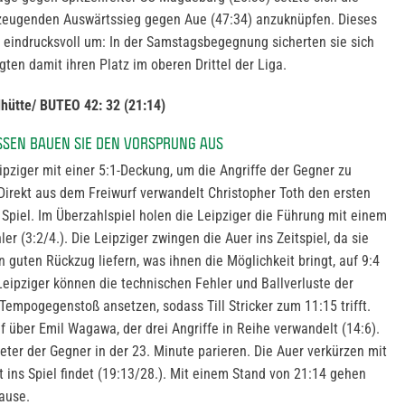
zeugenden Auswärtssieg gegen Aue (47:34) anzuknüpfen. Dieses
eindrucksvoll um: In der Samstagsbegegnung sicherten sie sich
gten damit ihren Platz im oberen Drittel der Liga.
hütte/ BUTEO 42: 32 (21:14)
SEN BAUEN SIE DEN VORSPRUNG AUS
ipziger mit einer 5:1-Deckung, um die Angriffe der Gegner zu
 Direkt aus dem Freiwurf verwandelt Christopher Toth den ersten
 Spiel. Im Überzahlspiel holen die Leipziger die Führung mit einem
er (3:2/4.). Die Leipziger zwingen die Auer ins Zeitspiel, da sie
 guten Rückzug liefern, was ihnen die Möglichkeit bringt, auf 9:4
Leipziger können die technischen Fehler und Ballverluste der
empogegenstoß ansetzen, sodass Till Stricker zum 11:15 trifft.
uf über Emil Wagawa, der drei Angriffe in Reihe verwandelt (14:6).
ter der Gegner in der 23. Minute parieren. Die Auer verkürzen mit
t ins Spiel findet (19:13/28.). Mit einem Stand von 21:14 gehen
ause.