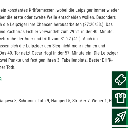
 ein konstantes Kräftemessen, wobei die Leipziger immer wieder
er die erste oder zweite Welle entscheiden wollen. Besonders
h die Leipziger ihre Chancen herausarbeiten (27:20/38.). Das
 und Zacharias Eichler verwandelt zum 29:21 in der 40. Minute.
hrreihe der Auer und trifft zum 31:22 (41.). Auch im
lassen sich die Leipziger den Sieg nicht mehr nehmen und
Das 40. Tor netzt Oscar Högl in der 57. Minute ein. Die Leipziger
zwei Punkte und festigen ihren 3. Tabellenplatz. Bester DHfK-
her Toth.
G
 Wagawa 8, Schramm, Toth 9, Hamperl 5, Stricker 7, Weber 1, Högl 5,