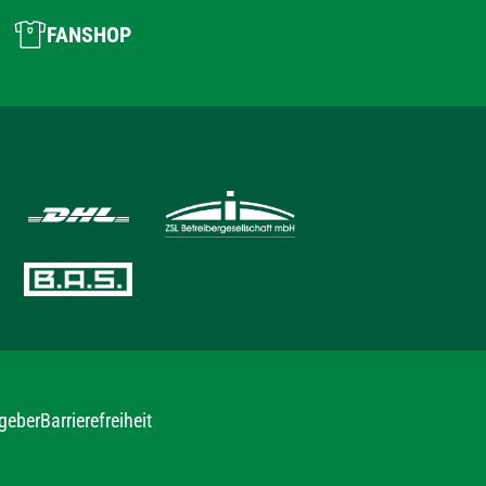
FANSHOP
geber
Barrierefreiheit