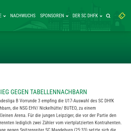
Suchbegriff
E
NACHWUCHS
SPONSOREN
DER SC DHFK
Suche starte
eingeben:
HER HEIMSIEG GEGEN TABELLEN
MSIEG GEGEN TABELLENNACHBARN
desliga B Vorrunde 3 empfing die U17-Auswahl des SC DHfK
chbarn, die NSG EHV/ Nickelhütte/ BUTEO, zu einem
einen Arena. Für die jungen Leipziger, die vor der Partie den
trennten lediglich zwei Zähler vom viertplatzierten Kontrahenten.
lage gegen Spitzenreiter SC Magdeburg (25:33) setzte sich die