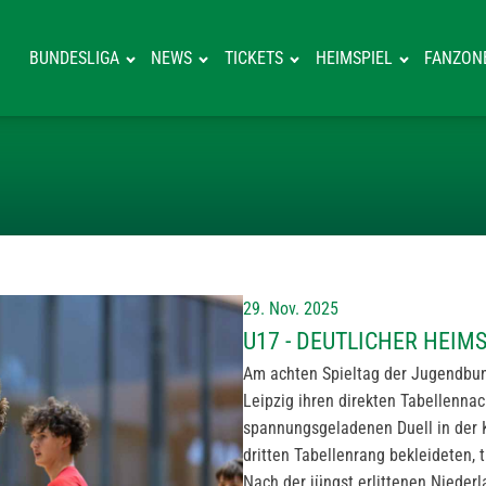
BUNDESLIGA
NEWS
TICKETS
HEIMSPIEL
FANZON
U17 - DEUTLIC
29. Nov. 2025
U17 - DEUTLICHER HEI
Am achten Spieltag der Jugendbun
Leipzig ihren direkten Tabellenna
spannungsgeladenen Duell in der Kl
dritten Tabellenrang bekleideten, 
Nach der jüngst erlittenen Nieder