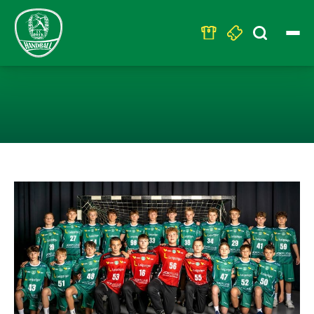
Search
for:
U 14 – RANG 2