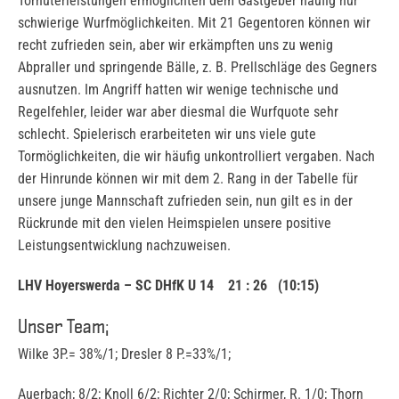
Torhüterleistungen ermöglichten dem Gastgeber häufig nur
schwierige Wurfmöglichkeiten. Mit 21 Gegentoren können wir
recht zufrieden sein, aber wir erkämpften uns zu wenig
Abpraller und springende Bälle, z. B. Prellschläge des Gegners
ausnutzen. Im Angriff hatten wir wenige technische und
Regelfehler, leider war aber diesmal die Wurfquote sehr
schlecht. Spielerisch erarbeiteten wir uns viele gute
Tormöglichkeiten, die wir häufig unkontrolliert vergaben. Nach
der Hinrunde können wir mit dem 2. Rang in der Tabelle für
unsere junge Mannschaft zufrieden sein, nun gilt es in der
Rückrunde mit den vielen Heimspielen unsere positive
Leistungsentwicklung nachzuweisen.
LHV Hoyerswerda – SC DHfK U 14 21 : 26 (10:15)
Unser Team;
Wilke 3P.= 38%/1; Dresler 8 P.=33%/1;
Auerbach; 8/2; Knoll 6/2; Richter 2/0; Schirmer, R. 1/0; Thorn