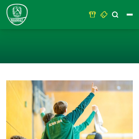
Search
for:
U23: FEIERT E