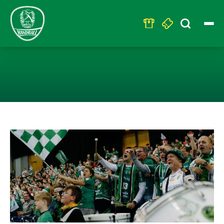
Search
for:
ALLE(S) FÜR D