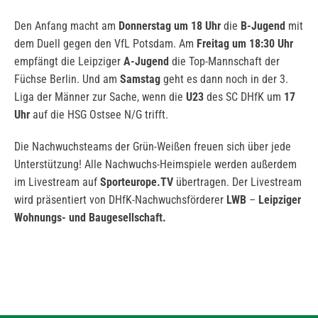
Den Anfang macht am
Donnerstag um 18 Uhr
die
B-Jugend
mit
dem Duell gegen den VfL Potsdam. Am
Freitag um 18:30 Uhr
empfängt die Leipziger
A-Jugend
die Top-Mannschaft der
Füchse Berlin. Und am
Samstag
geht es dann noch in der 3.
Liga der Männer zur Sache, wenn die
U23
des SC DHfK um
17
Uhr
auf die HSG Ostsee N/G trifft.
Die Nachwuchsteams der Grün-Weißen freuen sich über jede
Unterstützung! Alle Nachwuchs-Heimspiele werden außerdem
im Livestream auf
Sporteurope.TV
übertragen. Der Livestream
wird präsentiert von DHfK-Nachwuchsförderer
LWB
–
Leipziger
Wohnungs- und Baugesellschaft.