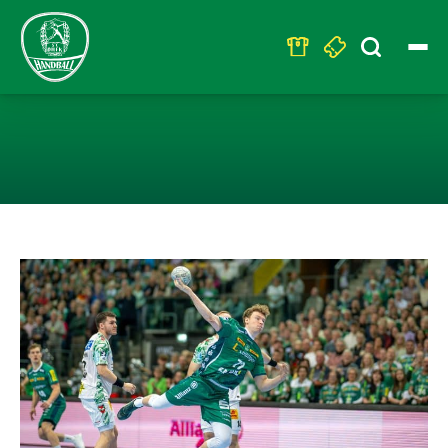
Search
for:
TIM HERTZFELD