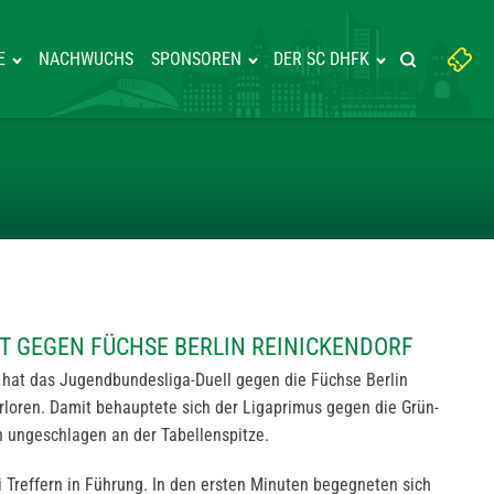
Suchbegriff
E
NACHWUCHS
SPONSOREN
DER SC DHFK
Suche starte
eingeben:
 VERLIERT GEGEN FÜCHSE BERL
RT GEGEN FÜCHSE BERLIN REINICKENDORF
 hat das Jugendbundesliga-Duell gegen die Füchse Berlin
erloren. Damit behauptete sich der Ligaprimus gegen die Grün-
 ungeschlagen an der Tabellenspitze.
i Treffern in Führung. In den ersten Minuten begegneten sich