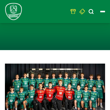
Search
for:
U14: ERFOLG IM