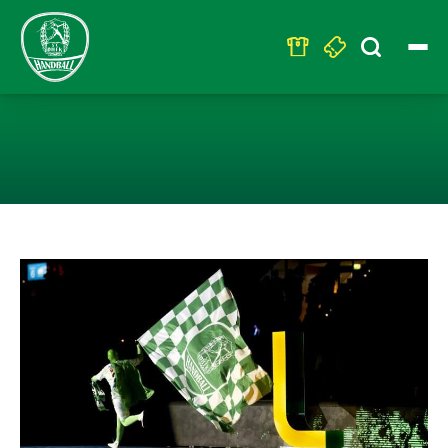
Search
for:
STARKES SIGNA