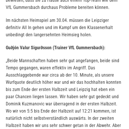
bewiesen, dass sie zu Hause auch einem Top-Team wie dem
VfL Gummersbach durchaus Probleme bereiten können.
Im nächsten Heimspiel am 30.04. müssen die Leipziger
definitiv All In gehen und im Kampf um den Klassenerhalt
unbedingt den langersehnten Heimsieg holen.
Guðjón Valur Sigurðsson (Trainer VfL Gummersbach):
„Beide Mannschaften haben sehr gut angefangen, beide sind
Tempo gegangen, waren effektiv im Angriff. Das
Ausschlaggebende war circa ab der 10. Minute, als unsere
Wurfquote deutlich höher war und wir das hochhalten konnten
bis zum Ende der ersten Halbzeit und Leipzig hat eben ein
paar Chancen liegen lassen. Wir haben sehr gut gedeckt und
Dominik Kuzmanovic war überragend in der ersten Halbzeit.
Wo wir von 5:5 bis Ende der Halbzeit auf 12:21 kommen, ist
natürlich nicht selbstverständlich auswärts. In der zweiten
Halbzeit haben wir uns sehr schwer getan in der Abwehr. Aber