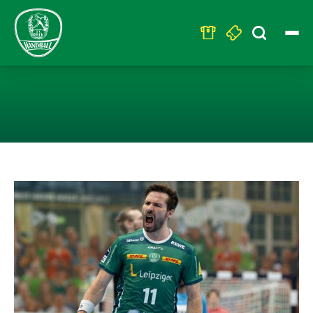
Search
for:
LEIPZIG LÄSST