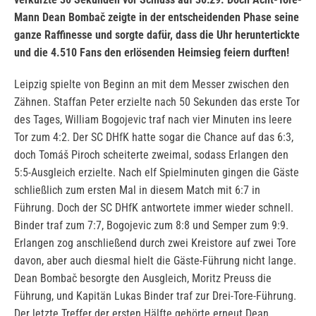
Mann Dean Bombač zeigte in der entscheidenden Phase seine
ganze Raffinesse und sorgte dafür, dass die Uhr heruntertickte
und die 4.510 Fans den erlösenden Heimsieg feiern durften!
Leipzig spielte von Beginn an mit dem Messer zwischen den
Zähnen. Staffan Peter erzielte nach 50 Sekunden das erste Tor
des Tages, William Bogojevic traf nach vier Minuten ins leere
Tor zum 4:2. Der SC DHfK hatte sogar die Chance auf das 6:3,
doch Tomáš Piroch scheiterte zweimal, sodass Erlangen den
5:5-Ausgleich erzielte. Nach elf Spielminuten gingen die Gäste
schließlich zum ersten Mal in diesem Match mit 6:7 in
Führung. Doch der SC DHfK antwortete immer wieder schnell.
Binder traf zum 7:7, Bogojevic zum 8:8 und Semper zum 9:9.
Erlangen zog anschließend durch zwei Kreistore auf zwei Tore
davon, aber auch diesmal hielt die Gäste-Führung nicht lange.
Dean Bombač besorgte den Ausgleich, Moritz Preuss die
Führung, und Kapitän Lukas Binder traf zur Drei-Tore-Führung.
Der letzte Treffer der ersten Hälfte gehörte erneut Dean