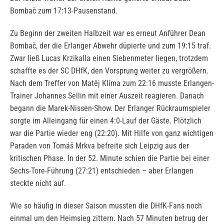
Bombač zum 17:13-Pausenstand.
Zu Beginn der zweiten Halbzeit war es erneut Anführer Dean
Bombač, der die Erlanger Abwehr düpierte und zum 19:15 traf.
Zwar ließ Lucas Krzikalla einen Siebenmeter liegen, trotzdem
schaffte es der SC DHfK, den Vorsprung weiter zu vergrößern.
Nach dem Treffer von Matěj Klíma zum 22:16 musste Erlangen-
Trainer Johannes Sellin mit einer Auszeit reagieren. Danach
begann die Marek-Nissen-Show. Der Erlanger Rückraumspieler
sorgte im Alleingang für einen 4:0-Lauf der Gäste. Plötzlich
war die Partie wieder eng (22:20). Mit Hilfe von ganz wichtigen
Paraden von Tomáš Mrkva befreite sich Leipzig aus der
kritischen Phase. In der 52. Minute schien die Partie bei einer
Sechs-Tore-Führung (27:21) entschieden – aber Erlangen
steckte nicht auf.
Wie so häufig in dieser Saison mussten die DHfK-Fans noch
einmal um den Heimsieg zittern. Nach 57 Minuten betrug der