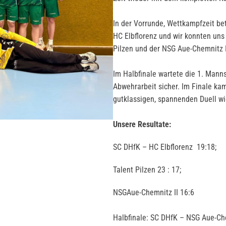
In der Vorrunde, Wettkampfzeit be
HC Elbflorenz und wir konnten uns
Pilzen und der NSG Aue-Chemnitz I
Im Halbfinale wartete die 1. Mann
Abwehrarbeit sicher. Im Finale ka
gutklassigen, spannenden Duell wi
Unsere Resultate:
SC DHfK – HC Elbflorenz 19:18;
Talent Pilzen 23 : 17;
NSGAue-Chemnitz II 16:6
Halbfinale: SC DHfK – NSG Aue-Ch