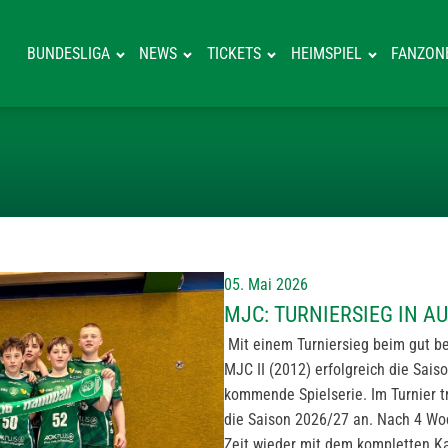
BUNDESLIGA
NEWS
TICKETS
HEIMSPIEL
FANZON
MJC: TURNIERSI
05. Mai 2026
MJC: TURNIERSIEG IN A
Mit einem Turniersieg beim gut b
MJC II (2012) erfolgreich die Sais
kommende Spielserie. Im Turnier 
die Saison 2026/27 an. Nach 4 Wo
Zeit wieder mit dem kompletten Ka