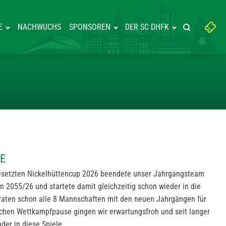
Suchbegriff
E
NACHWUCHS
SPONSOREN
DER SC DHFK
Suche starte
eingeben:
EG IN AUE
UE
esetzten Nickelhüttencup 2026 beendete unser Jahrgangsteam
on 2055/26 und startete damit gleichzeitig schon wieder in die
traten schon alle 8 Mannschaften mit den neuen Jahrgängen für
chen Wettkampfpause gingen wir erwartungsfroh und seit langer
der in diese Spiele.