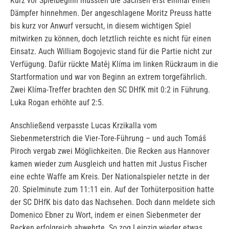
Kurz vor Spielbeginn mussten die Sachsen erst einmal einen
Dämpfer hinnehmen. Der angeschlagene Moritz Preuss hatte
bis kurz vor Anwurf versucht, in diesem wichtigen Spiel
mitwirken zu können, doch letztlich reichte es nicht für einen
Einsatz. Auch William Bogojevic stand für die Partie nicht zur
Verfügung. Dafür rückte Matěj Klíma im linken Rückraum in die
Startformation und war von Beginn an extrem torgefährlich.
Zwei Klíma-Treffer brachten den SC DHfK mit 0:2 in Führung.
Luka Rogan erhöhte auf 2:5.
Anschließend verpasste Lucas Krzikalla vom
Siebenmeterstrich die Vier-Tore-Führung – und auch Tomáš
Piroch vergab zwei Möglichkeiten. Die Recken aus Hannover
kamen wieder zum Ausgleich und hatten mit Justus Fischer
eine echte Waffe am Kreis. Der Nationalspieler netzte in der
20. Spielminute zum 11:11 ein. Auf der Torhüterposition hatte
der SC DHfK bis dato das Nachsehen. Doch dann meldete sich
Domenico Ebner zu Wort, indem er einen Siebenmeter der
Recken erfolgreich abwehrte. So zog Leipzig wieder etwas